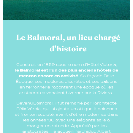
Le Balmoral, un lieu chargé
d’histoire
Construit en 1859 sous le nom d’Hôtel Victoria,
le Balmoral est l’un des plus anciens hôtels de
Menton encore en activité
. Sa façade Belle
Époque, ses moulures discrètes et ses balcons
en ferronnerie racontent une époque où les
aristocrates venaient hiverner sur la Riviera.
Devenu Balmoral, il fut remanié par l’architecte
Félix Vérola, qui lui ajouta un attique à colonnes
et fronton sculpté, avant d’être modernisé dans
les années ‘30 avec une élégante salle à
manger en rotonde. Apprécié par les
aristocrates, il a accueilli l’archiduc Albert