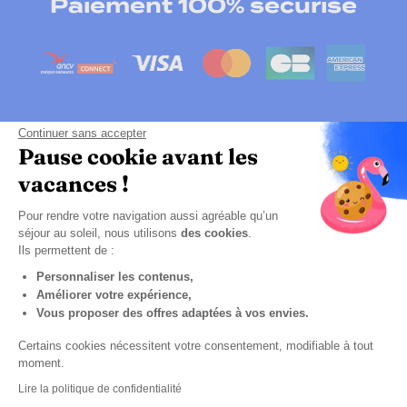
Paiement 100% sécurisé
Continuer sans accepter
Pause cookie avant les
vacances !
Pour rendre votre navigation aussi agréable qu’un
Cliquez-ici pour modifier vos préférences en
séjour au soleil, nous utilisons
des cookies
.
matières de cookies
Ils permettent de :
Personnaliser les contenus,
CGPV
Améliorer votre expérience,
Politique de confidentialité
Vous proposer des offres adaptées à vos envies.
Mentions légales
Certains cookies nécessitent votre consentement, modifiable à tout
moment.
Plan du site
Lire la politique de confidentialité
Accessibilité numérique