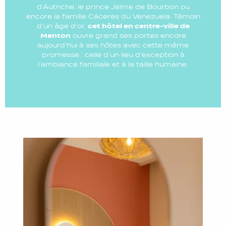
d’Autriche, le prince Jaime de Bourbon ou
encore la famille Cáceres du Venezuela. Témoin
d’un âge d’or,
cet hôtel en centre-ville de
Menton
ouvre grand ses portes encore
aujourd’hui à ses hôtes avec cette même
promesse : celle d’un lieu d'exception à
l’ambiance familiale et à la taille humaine.