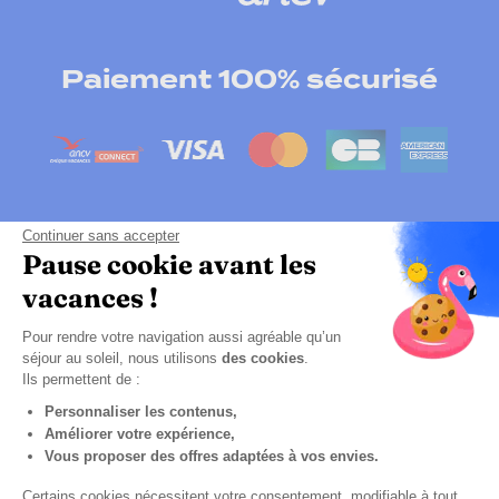
Paiement 100% sécurisé
Continuer sans accepter
Pause cookie avant les
vacances !
Pour rendre votre navigation aussi agréable qu’un
Cliquez-ici pour modifier vos préférences en
séjour au soleil, nous utilisons
des cookies
.
matières de cookies
Ils permettent de :
Personnaliser les contenus,
CGPV
Améliorer votre expérience,
Politique de confidentialité
Vous proposer des offres adaptées à vos envies.
Mentions légales
Certains cookies nécessitent votre consentement, modifiable à tout